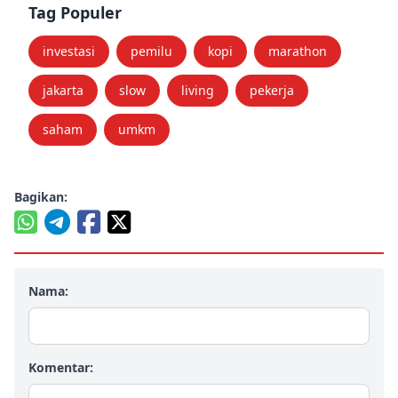
Tag Populer
investasi
pemilu
kopi
marathon
jakarta
slow
living
pekerja
saham
umkm
Bagikan:
Nama:
Komentar: