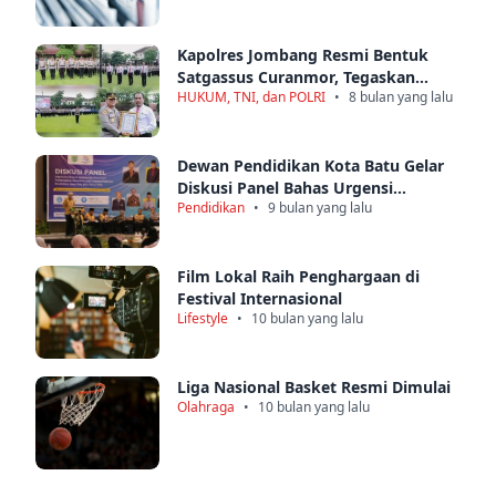
Kapolres Jombang Resmi Bentuk
Satgassus Curanmor, Tegaskan
HUKUM, TNI, dan POLRI
•
8 bulan yang lalu
Komitmen Berantas Kejahatan di
Wilayah Kabupaten Jombang
Dewan Pendidikan Kota Batu Gelar
Diskusi Panel Bahas Urgensi
Pendidikan
•
9 bulan yang lalu
Kurikulum Nasional dan
Pembelajaran Mendalam
Film Lokal Raih Penghargaan di
Festival Internasional
Lifestyle
•
10 bulan yang lalu
Liga Nasional Basket Resmi Dimulai
Olahraga
•
10 bulan yang lalu