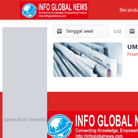
Berand
s/d
UMK
Fina
Space Iklan Tersedia