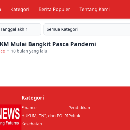
a
Kategori
Berita Populer
Tentang Kami
M Mulai Bangkit Pasca Pandemi
nce
•
10 bulan yang lalu
Kategori
Finance
Pendidikan
HUKUM, TNI, dan POLRI
Politik
Kesehatan